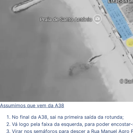
Assumimos que vem da A38
No final da A38, sai na primeira saída da rotunda;
Vá logo pela faixa da esquerda, para poder encostar-
Virar nos semáforos para descer a Rua Manuel Agro Fe